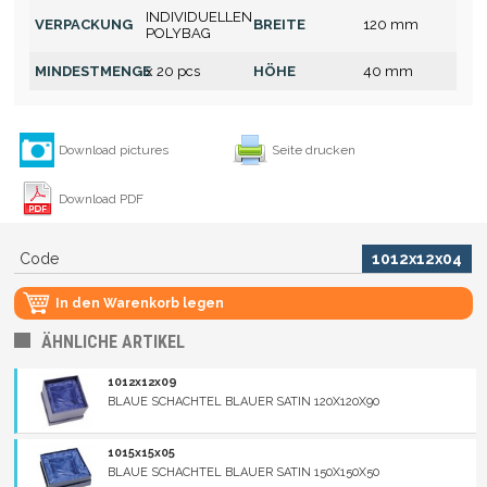
INDIVIDUELLEN
VERPACKUNG
BREITE
120 mm
POLYBAG
MINDESTMENGE
x 20 pcs
HÖHE
40 mm
Download pictures
Seite drucken
Download PDF
Code
1012x12x04
In den Warenkorb legen
ÄHNLICHE ARTIKEL
1012x12x09
BLAUE SCHACHTEL BLAUER SATIN 120X120X90
1015x15x05
BLAUE SCHACHTEL BLAUER SATIN 150X150X50