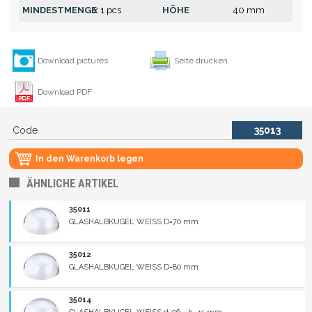
MINDESTMENGE
x 1 pcs
HÖHE
40 mm
Download pictures
Seite drucken
Download PDF
Code
35013
In den Warenkorb legen
ÄHNLICHE ARTIKEL
35011
GLASHALBKUGEL WEISS D=70 mm
35012
GLASHALBKUGEL WEISS D=80 mm
35014