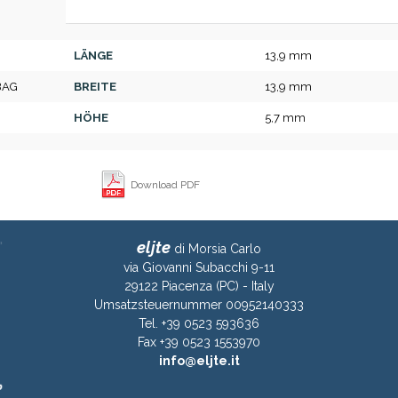
LÄNGE
13,9 mm
BAG
BREITE
13,9 mm
HÖHE
5,7 mm
Download PDF
eljte
di Morsia Carlo
via Giovanni Subacchi 9-11
29122 Piacenza (PC) - Italy
Umsatzsteuernummer 00952140333
Tel. +39 0523 593636
Fax +39 0523 1553970
info@eljte.it