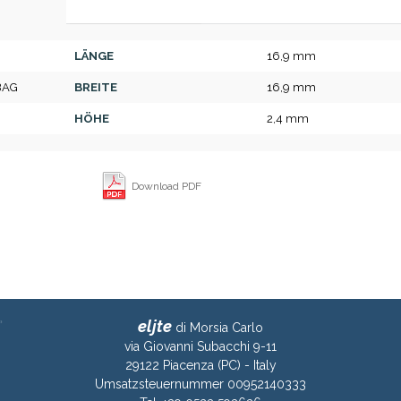
LÄNGE
16,9 mm
BAG
BREITE
16,9 mm
HÖHE
2,4 mm
Download PDF
eljte
di Morsia Carlo
via Giovanni Subacchi 9-11
29122 Piacenza (PC) - Italy
Umsatzsteuernummer 00952140333