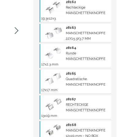
28162
Rechteckige
MANSCHETTENKNOPFE
19.3x12x3.
28163
MANSCHETTENKNOPFE
22X15.3X3.7 MM
28164
Runde
MANSCHETTENKNOPFE
17x2.3 mm
28165
Quadratische
MANSCHETTENKNOPFE
17x17 mm
28167
RECHTECKIGE
MANSCHETTENKNOPFE
13x19 mm
28168
MANSCHETTENKNOPFE
12x19 mm - NO BOX