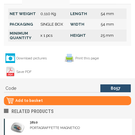
NET WEIGHT
0,110 Kg
LENGTH
54 mm
PACKAGING
SINGLE BOX
WIDTH
54 mm
MINIMUM
x 1 pcs
HEIGHT
25 mm
QUANTITY
Download pictures
Print this page
Save PDF
Code
8057
Add to basket
RELATED PRODUCTS
3810
PORTAGRAFFETTE MAGNETICO