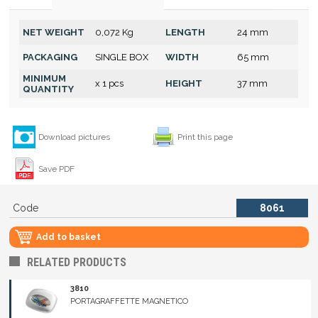
NET WEIGHT
0,072 Kg
LENGTH
24 mm
PACKAGING
SINGLE BOX
WIDTH
65 mm
MINIMUM
x 1 pcs
HEIGHT
37 mm
QUANTITY
Download pictures
Print this page
Save PDF
Code
8061
Add to basket
RELATED PRODUCTS
3810
PORTAGRAFFETTE MAGNETICO