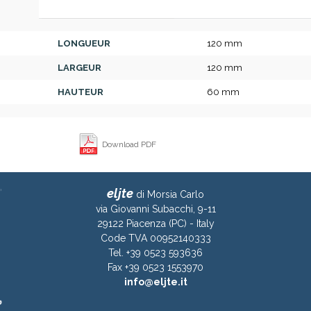
LONGUEUR
120 mm
LARGEUR
120 mm
HAUTEUR
60 mm
Download PDF
eljte
di Morsia Carlo
via Giovanni Subacchi, 9-11
29122 Piacenza (PC) - Italy
Code TVA 00952140333
Tel. +39 0523 593636
Fax +39 0523 1553970
info@eljte.it