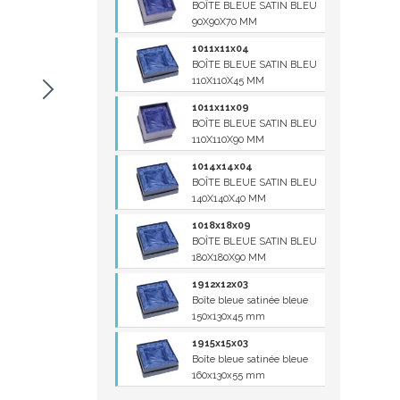
BOÎTE BLEUE SATIN BLEU
90X90X70 MM
1011x11x04
BOÎTE BLEUE SATIN BLEU
110X110X45 MM
1011x11x09
BOÎTE BLEUE SATIN BLEU
110X110X90 MM
1014x14x04
BOÎTE BLEUE SATIN BLEU
140X140X40 MM
1018x18x09
BOÎTE BLEUE SATIN BLEU
180X180X90 MM
1912x12x03
Boîte bleue satinée bleue
150x130x45 mm
1915x15x03
Boîte bleue satinée bleue
160x130x55 mm