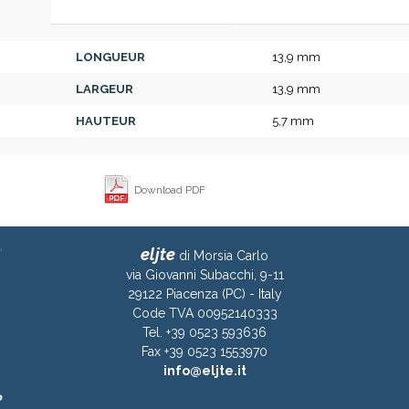
LONGUEUR
13,9 mm
LARGEUR
13,9 mm
HAUTEUR
5,7 mm
Download PDF
eljte
di Morsia Carlo
via Giovanni Subacchi, 9-11
29122 Piacenza (PC) - Italy
Code TVA 00952140333
Tel. +39 0523 593636
Fax +39 0523 1553970
info@eljte.it