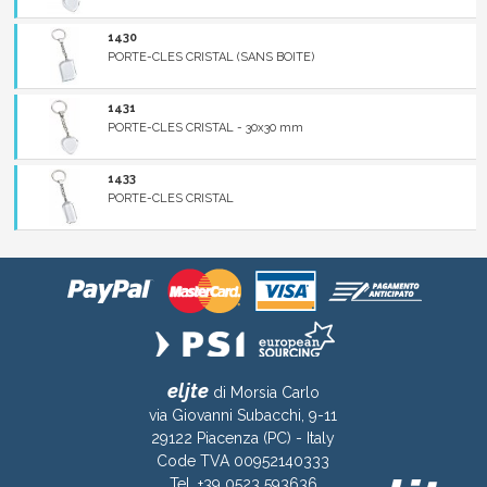
1430
PORTE-CLES CRISTAL (SANS BOITE)
1431
PORTE-CLES CRISTAL - 30x30 mm
1433
PORTE-CLES CRISTAL
eljte
di Morsia Carlo
via Giovanni Subacchi, 9-11
29122 Piacenza (PC) - Italy
Code TVA 00952140333
Tel. +39 0523 593636