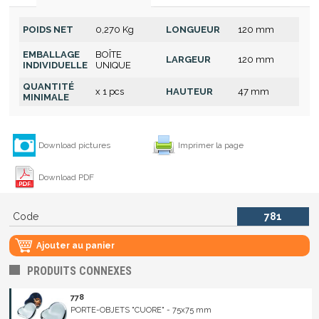
POIDS NET
0,270 Kg
LONGUEUR
120 mm
EMBALLAGE
BOÎTE
LARGEUR
120 mm
INDIVIDUELLE
UNIQUE
QUANTITÉ
x 1 pcs
HAUTEUR
47 mm
MINIMALE
Download pictures
Imprimer la page
Download PDF
Code
781
Ajouter au panier
PRODUITS CONNEXES
778
PORTE-OBJETS "CUORE" - 75x75 mm