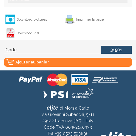
Download pictures
Imprimer la page
Download PDF
Code
31501
Ajouter au panier
eljte
di Morsia Carlo
via Giovanni Subacchi, 9-11
29122 Piacenza (PC) - Italy
Code TVA 00952140333
Tel. +39 0523 593636