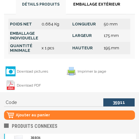
DÉTAILS PRODUITS
EMBALLAGE EXTÉRIEUR
POIDS NET
0,684 Kg
LONGUEUR
50 mm
EMBALLAGE
LARGEUR
175 mm
INDIVIDUELLE
QUANTITÉ
x 1 pcs
HAUTEUR
195 mm
MINIMALE
Download pictures
Imprimer la page
Download PDF
Code
35911
Ajouter au panier
PRODUITS CONNEXES
35931