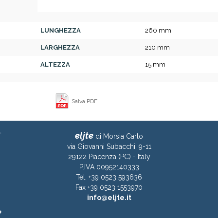
LUNGHEZZA
260 mm
LARGHEZZA
210 mm
ALTEZZA
15 mm
Salva PDF
eljte
di Morsia Carlo
via Giovanni Subacchi, 9-11
29122 Piacenza (PC) - Italy
P.IVA 00952140333
Tel. +39 0523 593636
Fax +39 0523 1553970
info@eljte.it