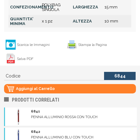
POLYBAG
CONFEZIONAMENTO
LARGHEZZA
15 mm
SINGOLA
QUANTITA'
x 1 pz
ALTEZZA
10 mm
MINIMA
Scarica le Immagini
Stampa la Pagina
Salva PDF
Codice
6844
Aggiungi al Carrello
PRODOTTI CORRELATI
6841
PENNA ALLUMINIO ROSSA CON TOUCH
6842
PENNA ALLUMINIO BLU CON TOUCH