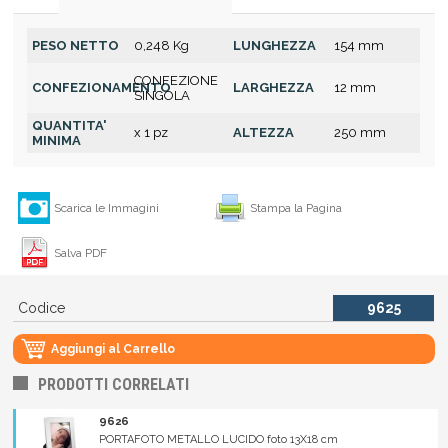
PESO NETTO
0,248 Kg
LUNGHEZZA
154 mm
CONFEZIONE
CONFEZIONAMENTO
LARGHEZZA
12 mm
SINGOLA
QUANTITA'
x 1 pz
ALTEZZA
250 mm
MINIMA
Scarica le Immagini
Stampa la Pagina
Salva PDF
Codice
9625
Aggiungi al Carrello
PRODOTTI CORRELATI
9626
PORTAFOTO METALLO LUCIDO foto 13X18 cm